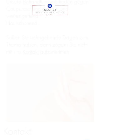
Unsere
Behandlungsmethoden
gegen
Couperose sind erprobt und
weitestgehend
Hautschonend.
Sollten Sie tiefergehende Fragen zum
Thema haben, dann zögern Sie nicht
mit uns
Kontakt
aufzunehmen.
Kontakt